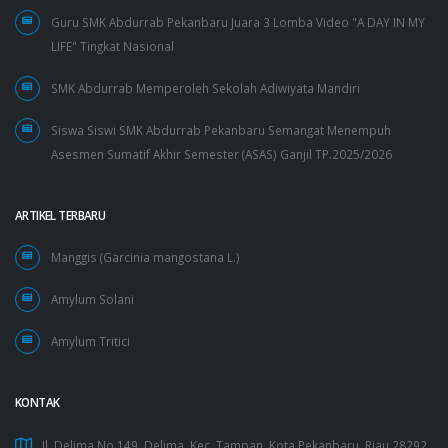
Guru SMK Abdurrab Pekanbaru Juara 3 Lomba Video "A DAY IN MY
LIFE" Tingkat Nasional
SMK Abdurrab Memperoleh Sekolah Adiwiyata Mandiri
Siswa Siswi SMK Abdurrab Pekanbaru Semangat Menempuh
Asesmen Sumatif Akhir Semester (ASAS) Ganjil TP.2025/2026
ARTIKEL TERBARU
Manggis (Garcinia mangostana L.)
Amylum Solani
Amylum Tritici
KONTAK
Jl. Delima No.149, Delima, Kec. Tampan, Kota Pekanbaru, Riau 28292