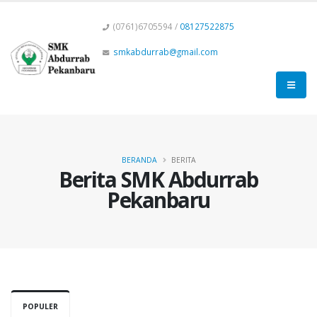
(0761)6705594 /
08127522875
smkabdurrab@gmail.com
BERANDA
BERITA
Berita SMK Abdurrab
Pekanbaru
POPULER