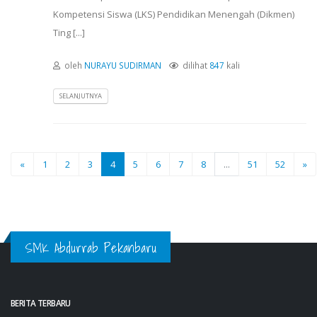
Kompetensi Siswa (LKS) Pendidikan Menengah (Dikmen)
Ting [...]
oleh
NURAYU SUDIRMAN
dilihat
847
kali
SELANJUTNYA
«
1
2
3
4
5
6
7
8
...
51
52
»
SMK Abdurrab Pekanbaru
BERITA TERBARU