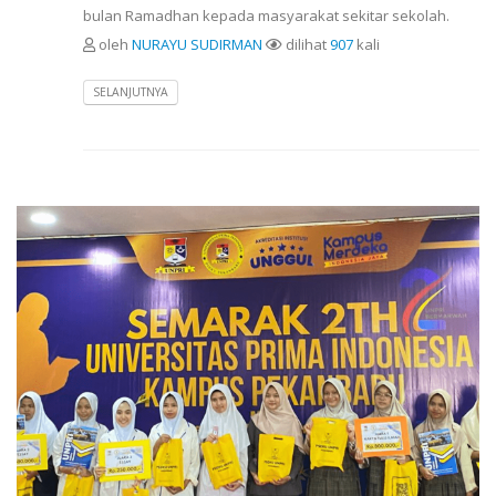
bulan Ramadhan kepada masyarakat sekitar sekolah.
oleh
NURAYU SUDIRMAN
dilihat
907
kali
SELANJUTNYA