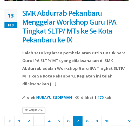
SMK Abdurrab Pekanbaru
13
Menggelar Workshop Guru IPA
FEB
Tingkat SLTP/ MTs ke Se Kota
Pekanbaru ke IX
Salah satu kegiatan pembelajaran rutin untuk para
Guru IPA SLTP/ MTs yang dilaksanakan di SMK
Abdurrab adalah Workshop Guru IPA Tingkat SLTP/
MTs ke Se Kota Pekanbaru. Kegiatan ini telah
dilaksanakan [...]
oleh
NURAYU SUDIRMAN
dilihat
1.470
kali
SELANJUTNYA
«
1
2
...
4
5
6
7
8
9
10
...
51