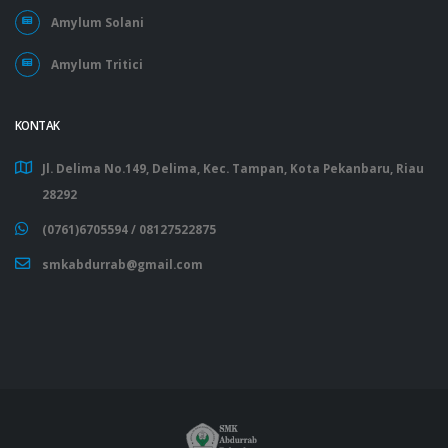
Amylum Solani
Amylum Tritici
KONTAK
Jl. Delima No.149, Delima, Kec. Tampan, Kota Pekanbaru, Riau
28292
(0761)6705594 /
08127522875
smkabdurrab@gmail.com