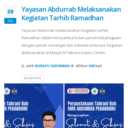
Yayasan Abdurrab Melaksanakan
20
Kegiatan Tarhib Ramadhan
FEB
Yayasan Abdurrab melaksanakan kegiatan tarhib
Ramadhan dalam menyambut bulan penuh kebahagiaan
dengan penuh semangat dan sukacita tentunya. Kegiatan
dilaksanakan di Masjid At Tabrani Islamic Center.
oleh
NURAYU SUDIRMAN
dilihat
938
kali
SELANJUTNYA