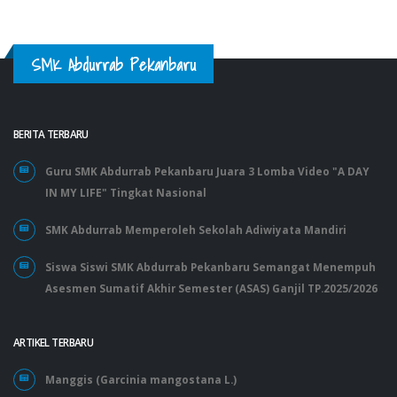
SMK Abdurrab Pekanbaru
BERITA TERBARU
Guru SMK Abdurrab Pekanbaru Juara 3 Lomba Video "A DAY
IN MY LIFE" Tingkat Nasional
SMK Abdurrab Memperoleh Sekolah Adiwiyata Mandiri
Siswa Siswi SMK Abdurrab Pekanbaru Semangat Menempuh
Asesmen Sumatif Akhir Semester (ASAS) Ganjil TP.2025/2026
ARTIKEL TERBARU
Manggis (Garcinia mangostana L.)