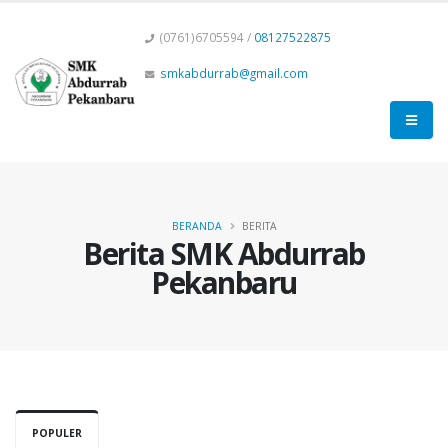
(0761)6705594 /
08127522875
smkabdurrab@gmail.com
BERANDA
BERITA
Berita SMK Abdurrab
Pekanbaru
POPULER