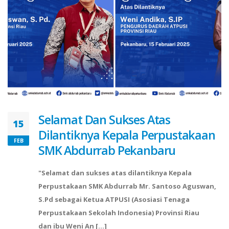
Selamat Dan Sukses Atas
15
Dilantiknya Kepala Perpustakaan
FEB
SMK Abdurrab Pekanbaru
"Selamat dan sukses atas dilantiknya Kepala
Perpustakaan SMK Abdurrab Mr. Santoso Aguswan,
S.Pd sebagai Ketua ATPUSI (Asosiasi Tenaga
Perpustakaan Sekolah Indonesia) Provinsi Riau
dan ibu Weni An [...]