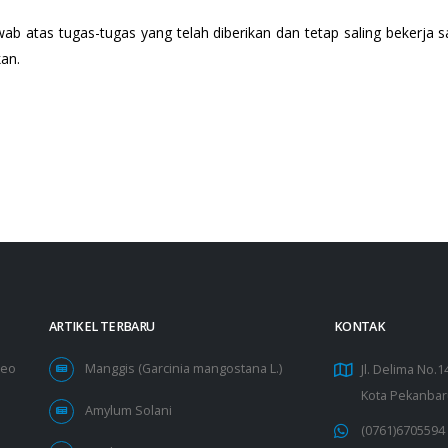
b atas tugas-tugas yang telah diberikan dan tetap saling bekerja 
an.
ARTIKEL TERBARU
KONTAK
deo
Manggis (Garcinia mangostana L.)
Jl. Delima No.
Kota Pekanbar
Amylum Solani
(0761)6705594