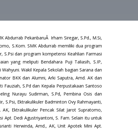
K Abdurrab PekanbaruÂ Irham Siregar, S.Pd., M.Si,
tomo, S.Kom. SMK Abdurrab memiliki dua program
, S.Psi dan program kompetensi Keahlian Farmasi
n yang meliputi Bendahara Puji Taliasih, S.IP,
i Wahyuni. Wakil Kepala Sekolah bagian Sarana dan
nator BKK dan Alumni, Arki Saputra, Amd. AK dan
sti Fauziah, S.Pd dan Kepala Perpustakaan Santoso
eling Nurayu Sudirman, S.Pd, Pembina Osis dan
zir, S.Psi, Ektrakulikuler Badminton Ovy Rahmayanti,
 AK, Ektrakulikuler Pencak Silat Jarot Supratomo,
 Apt. Dedi Agustriyantoni, S. Fam. Selain itu untuk
rianti Herwinda, Amd., AK, Unit Apotek Mini Apt.