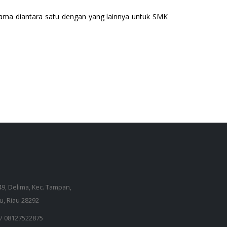
sama diantara satu dengan yang lainnya untuk SMK
149, Delima, Kec. Tampan,
u, Riau 28292
 /
08127522875