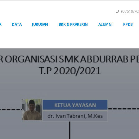
(0761)670
R
DATA
JURUSAN
BKK & PRAKERIN
ALUMNI
PPDB