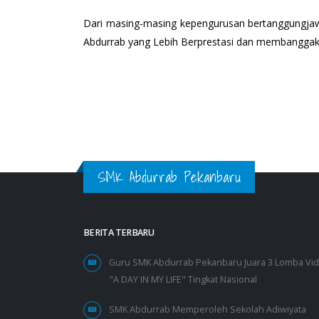
Dari masing-masing kepengurusan bertanggungjawa
Abdurrab yang Lebih Berprestasi dan membanggak
SMK Abdurrab Pekanbaru
BERITA TERBARU
Guru SMK Abdurrab Pekanbaru Juara 3 Lomba Vi
"A DAY IN MY LIFE" Tingkat Nasional
SMK Abdurrab Memperoleh Sekolah Adiwiyata