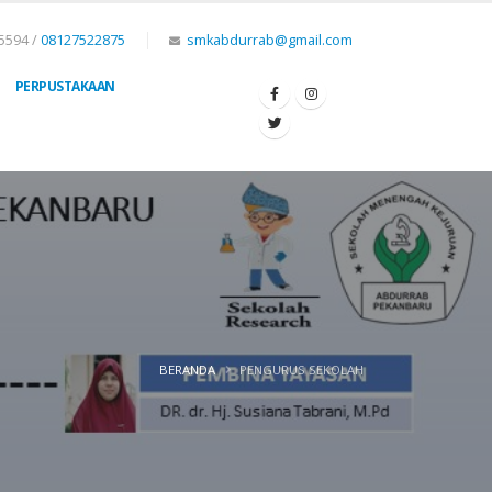
5594 /
08127522875
smkabdurrab@gmail.com
PERPUSTAKAAN
BERANDA
PENGURUS SEKOLAH