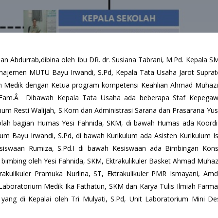
n Abdurrab,dibina oleh Ibu DR. dr. Susiana Tabrani, M.Pd. Kepala SM
najemen MUTU Bayu Irwandi, S.Pd, Kepala Tata Usaha Jarot Supra
um Medik dengan Ketua program kompetensi Keahlian Ahmad Muhazir
 S.Fam.Â Dibawah Kepala Tata Usaha ada beberapa Staf Kepegawaia
mum Resti Walijah, S.Kom dan Administrasi Sarana dan Prasarana Yus
kolah bagian Humas Yesi Fahnida, SKM, di bawah Humas ada Koordi
lum Bayu Irwandi, S.Pd, di bawah Kurikulum ada Asisten Kurikulum I
esiswaan Rumiza, S.Pd.I di bawah Kesiswaan ada Bimbingan Kons
y di bimbing oleh Yesi Fahnida, SKM, Ektrakulikuler Basket Ahmad Muha
rakulikuler Pramuka Nurlina, ST, Ektrakulikuler PMR Ismayani, Amd.
 Laboratorium Medik Ika Fathatun, SKM dan Karya Tulis Ilmiah Farmasi
ng di Kepalai oleh Tri Mulyati, S.Pd, Unit Laboratorium Mini Des