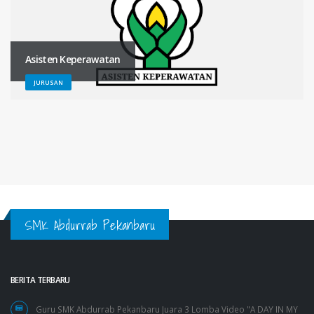
Asisten Keperawatan
JURUSAN
SMK Abdurrab Pekanbaru
BERITA TERBARU
Guru SMK Abdurrab Pekanbaru Juara 3 Lomba Video "A DAY IN MY