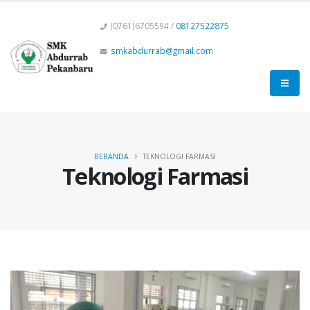
(0761)6705594 /
08127522875
smkabdurrab@gmail.com
BERANDA
TEKNOLOGI FARMASI
Teknologi Farmasi