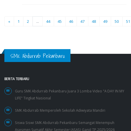
«
1
2
...
44
45
46
47
48
49
50
51
SMK Abdurrab Pekanbaru
BERITA TERBARU
Guru SMK Abdurrab Pekanbaru Juara 3 Lomba Video "A DAY IN MY
LIFE" Tingkat Nasional
SMK Abdurrab Memperoleh Sekolah Adiwiyata Mandiri
Siswa Siswi SMK Abdurrab Pekanbaru Semangat Menempuh
Asesmen Sumatif Akhir Semester (ASAS) Ganjil TP.2025/2026