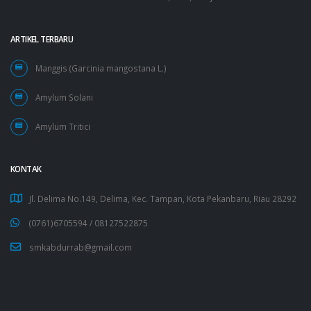
ARTIKEL TERBARU
Manggis (Garcinia mangostana L.)
Amylum Solani
Amylum Tritici
KONTAK
Jl. Delima No.149, Delima, Kec. Tampan, Kota Pekanbaru, Riau 28292
(0761)6705594 /
08127522875
smkabdurrab@gmail.com