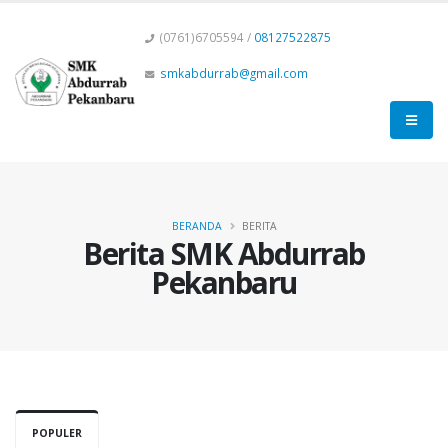
(0761)6705594 /
08127522875
smkabdurrab@gmail.com
BERANDA
BERITA
Berita SMK Abdurrab
Pekanbaru
POPULER