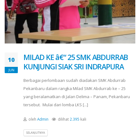
MILAD KE â€“ 25 SMK ABDURRAB
10
KUNJUNGI SIAK SRI INDRAPURA
JUN
Berbagai perlombaan sudah diadakan SMK Abdurrab
Pekanbaru dalam rangka Milad SMK Abdurrab ke – 25
yang beralamatkan di Jalan Delima – Panam, Pekanbaru
tersebut. Mulai dari lomba LKS [...]
oleh
Admin
dilihat
2.395
kali
SELANJUTNYA