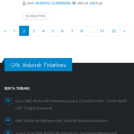
oleh
NURAYU SUDIRMAN
dilihat
540
kali
SELANJUTNYA
«
1
2
3
4
5
6
7
8
...
51
52
»
SMK Abdurrab Pekanbaru
BERITA TERBARU
Guru SMK Abdurrab Pekanbaru Juara 3 Lomba Video "A DAY IN MY
LIFE" Tingkat Nasional
SMK Abdurrab Memperoleh Sekolah Adiwiyata Mandiri
Siswa Siswi SMK Abdurrab Pekanbaru Semangat Menempuh