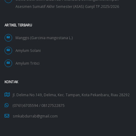
Asesmen Sumatif Akhir Semester (ASAS) Ganjil TP.2025/2026
ARTIKEL TERBARU
Manggis (Garcinia mangostana L.)
Amylum Solani
Amylum Tritici
KONTAK
Jl. Delima No.149, Delima, Kec. Tampan, Kota Pekanbaru, Riau 28292
(0761)6705594 /
08127522875
smkabdurrab@gmail.com