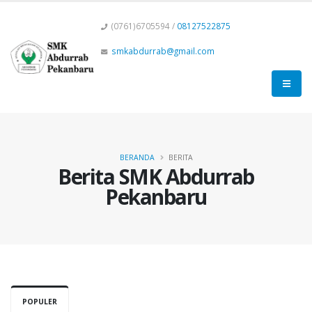
(0761)6705594 /
08127522875
smkabdurrab@gmail.com
BERANDA
BERITA
Berita SMK Abdurrab
Pekanbaru
POPULER