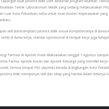
 Lapangan buat peserta didik SMK Abdurrab program keahlian Teknol
 Keahlian Teknik Laboratorium Medik yang sedang melaksanakan PKL
an Luar Kota Pekanbaru serta untuk siswi Asisten Keperawatan yang
anbaru.
an skill (keterampilan) peserta didik sesuai kompetensinya di dunia k
tertib di dunia kerja, standar operasional di tempat kerja juga belajar
logi Farmasi di Apotek mulai dilaksanakan tanggal 1 Agustus sampai
imia Farma, Apotek Asean dan Apotek Keluarga yang memiliki kerja
otek. Semua tempat PKL (Apotek) berada di lingkungan Kota Pekanb
peserta didik mempunyai skill dan sikap yang handal dalam bekerja na