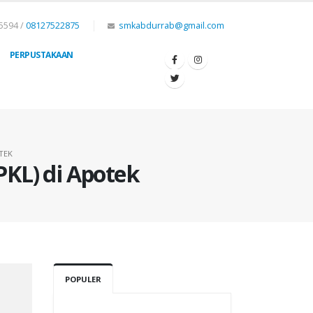
5594 /
08127522875
smkabdurrab@gmail.com
PERPUSTAKAAN
TEK
PKL) di Apotek
POPULER