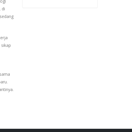
ogi
 di
 sedang
erja
 sikap
 sama
aru.
ntinya.