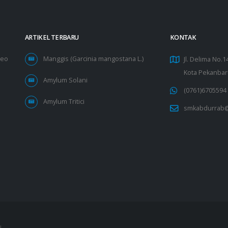
ARTIKEL TERBARU
KONTAK
deo
Manggis (Garcinia mangostana L.)
Jl. Delima No.
Kota Pekanbar
Amylum Solani
(0761)6705594
Amylum Tritici
smkabdurrab@
u.