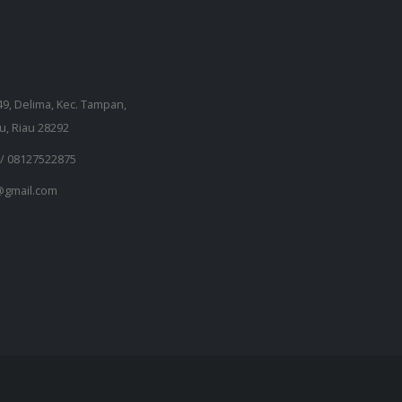
149, Delima, Kec. Tampan,
u, Riau 28292
 /
08127522875
gmail.com