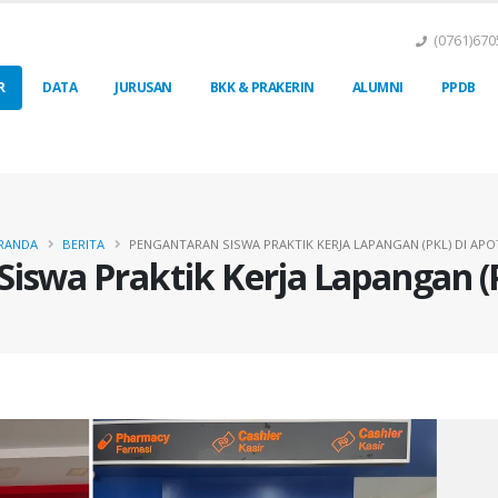
(0761)670
R
DATA
JURUSAN
BKK & PRAKERIN
ALUMNI
PPDB
RANDA
BERITA
PENGANTARAN SISWA PRAKTIK KERJA LAPANGAN (PKL) DI APO
iswa Praktik Kerja Lapangan (