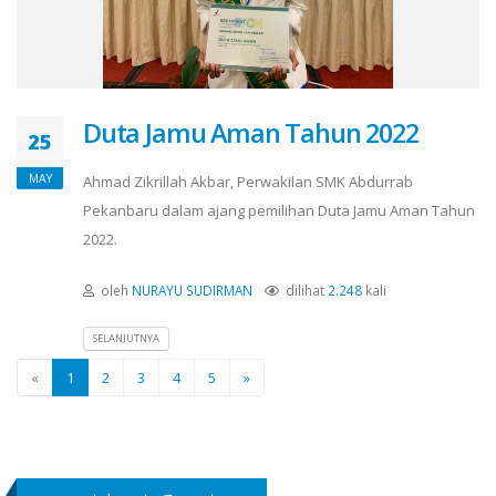
Duta Jamu Aman Tahun 2022
25
MAY
Ahmad Zikrillah Akbar, Perwakilan SMK Abdurrab
Pekanbaru dalam ajang pemilihan Duta Jamu Aman Tahun
2022.
oleh
NURAYU SUDIRMAN
dilihat
2.248
kali
SELANJUTNYA
«
1
2
3
4
5
»