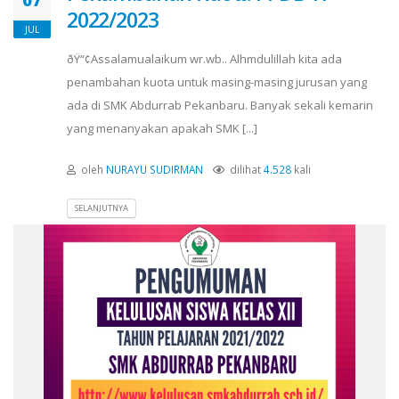
07
2022/2023
JUL
ðŸ“¢Assalamualaikum wr.wb.. Alhmdulillah kita ada
penambahan kuota untuk masing-masing jurusan yang
ada di SMK Abdurrab Pekanbaru. Banyak sekali kemarin
yang menanyakan apakah SMK [...]
oleh
NURAYU SUDIRMAN
dilihat
4.528
kali
SELANJUTNYA