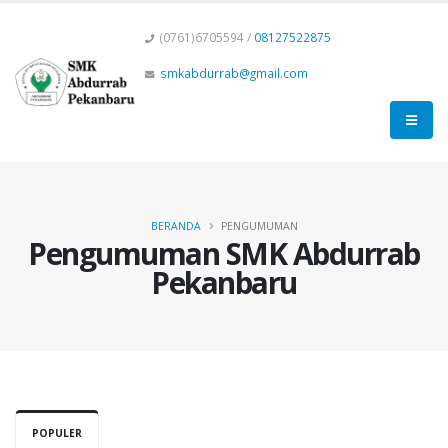
(0761)6705594 /
08127522875
smkabdurrab@gmail.com
BERANDA
PENGUMUMAN
Pengumuman SMK Abdurrab
Pekanbaru
POPULER