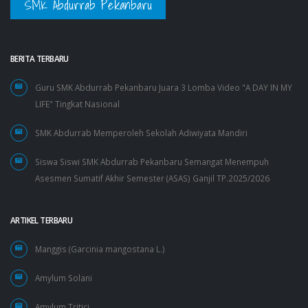
SMK Abdurrab Pekanbaru
BERITA TERBARU
Guru SMK Abdurrab Pekanbaru Juara 3 Lomba Video "A DAY IN MY
LIFE" Tingkat Nasional
SMK Abdurrab Memperoleh Sekolah Adiwiyata Mandiri
Siswa Siswi SMK Abdurrab Pekanbaru Semangat Menempuh
Asesmen Sumatif Akhir Semester (ASAS) Ganjil TP.2025/2026
ARTIKEL TERBARU
Manggis (Garcinia mangostana L.)
Amylum Solani
Amylum Tritici