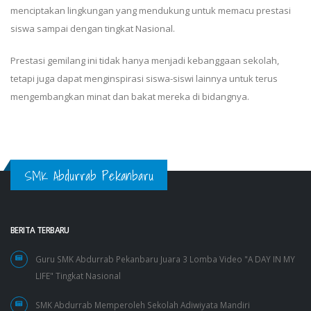
menciptakan lingkungan yang mendukung untuk memacu prestasi
siswa sampai dengan tingkat Nasional.
Prestasi gemilang ini tidak hanya menjadi kebanggaan sekolah,
tetapi juga dapat menginspirasi siswa-siswi lainnya untuk terus
mengembangkan minat dan bakat mereka di bidangnya.
SMK Abdurrab Pekanbaru
BERITA TERBARU
Guru SMK Abdurrab Pekanbaru Juara 3 Lomba Video "A DAY IN MY
LIFE" Tingkat Nasional
SMK Abdurrab Memperoleh Sekolah Adiwiyata Mandiri