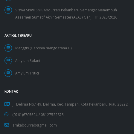
Siswa Siswi SMK Abdurrab Pekanbaru Semangat Menempuh
Asesmen Sumatif Akhir Semester (ASAS) Ganjil TP.2025/2026
ARTIKEL TERBARU
Manggis (Garcinia mangostana L.)
Amylum Solani
Amylum Tritici
KONTAK
Jl. Delima No.149, Delima, Kec. Tampan, Kota Pekanbaru, Riau 28292
(0761)6705594 /
08127522875
smkabdurrab@gmail.com