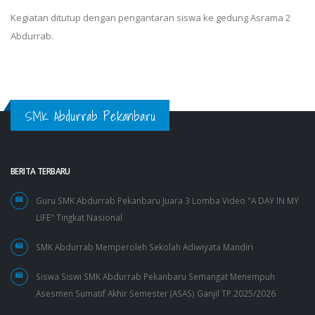
Kegiatan ditutup dengan pengantaran siswa ke gedung Asrama 2
Abdurrab.
SMK Abdurrab Pekanbaru
BERITA TERBARU
Guru SMK Abdurrab Pekanbaru Juara 3 Lomba Video "A DAY IN MY
LIFE" Tingkat Nasional
SMK Abdurrab Memperoleh Sekolah Adiwiyata Mandiri
Siswa Siswi SMK Abdurrab Pekanbaru Semangat Menempuh
Asesmen Sumatif Akhir Semester (ASAS) Ganjil TP.2025/2026