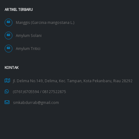
ARTIKEL TERBARU
Manggis (Garcinia mangostana L.)
Amylum Solani
Amylum Tritici
KONTAK
Jl. Delima No.149, Delima, Kec. Tampan, Kota Pekanbaru, Riau 28292
(0761)6705594 /
08127522875
smkabdurrab@gmail.com