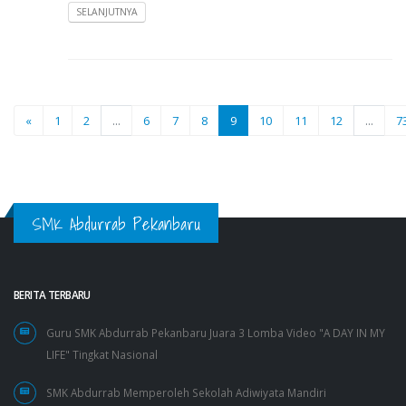
SELANJUTNYA
«
1
2
...
6
7
8
9
10
11
12
...
7
SMK Abdurrab Pekanbaru
BERITA TERBARU
Guru SMK Abdurrab Pekanbaru Juara 3 Lomba Video "A DAY IN MY
LIFE" Tingkat Nasional
SMK Abdurrab Memperoleh Sekolah Adiwiyata Mandiri