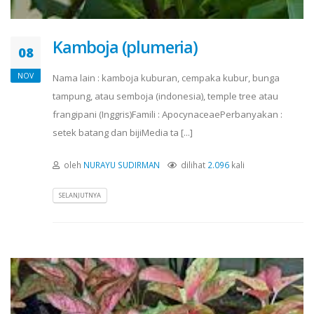
Kamboja (plumeria)
08
NOV
Nama lain : kamboja kuburan, cempaka kubur, bunga
tampung, atau semboja (indonesia), temple tree atau
frangipani (Inggris)Famili : ApocynaceaePerbanyakan :
setek batang dan bijiMedia ta [...]
oleh
NURAYU SUDIRMAN
dilihat
2.096
kali
SELANJUTNYA