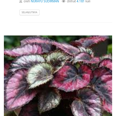
oleh
NURAYU SUDIRMAN
dilihat
4.181
kali
SELANJUTNYA