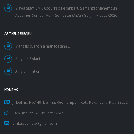
Siswa Siswi SMK Abdurrab Pekanbaru Semangat Menempuh
Asesmen Sumatif Akhir Semester (ASAS) Ganjil TP.2025/2026
ARTIKEL TERBARU
Manggis (Garcinia mangostana L.)
Amylum Solani
Amylum Tritici
KONTAK
Jl. Delima No.149, Delima, Kec. Tampan, Kota Pekanbaru, Riau 28292
(0761)6705594 /
08127522875
smkabdurrab@gmail.com