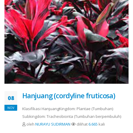
Hanjuang (cordyline fruticosa)
08
NOV
Klasifikasi HanjuangKingdom: Plantae (Tumbuhan)
Subkingdom: Tracheobionta (Tumbuhan berpembuluh)
oleh
NURAYU SUDIRMAN
dilihat
6.665
kali