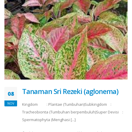
Tanaman Sri Rezeki (aglonema)
08
NOV
Kingdom : Plantae (Tumbuhan)Subkingdom :
Tracheobionta (Tumbuhan berpembuluh)Super Devisi :
Spermatophyta (Menghasi [...]