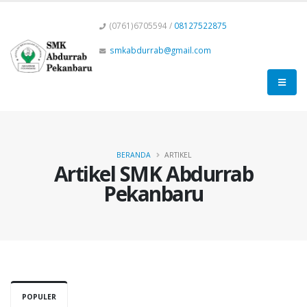
(0761)6705594 /
08127522875
smkabdurrab@gmail.com
BERANDA
ARTIKEL
Artikel SMK Abdurrab
Pekanbaru
POPULER